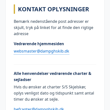
KONTAKT OPLYSNINGER
Bemærk nedenstående post adresser er
skjult, tryk på linket for at finde den rigtige
adresse
Vedrørende hjemmesiden
kd.bikshgpmad@retsamsbew
Alle henvendelser vedrørende charter &
sejladser
Hvis du ønsker at charter S/S Skjelskør,
oplys venligst dato og tidspunkt samt antal
timer du ønsker at sejle.
kd.bikshgpmad@retgarfeb