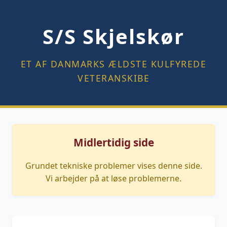
S/S Skjelskør
ET AF DANMARKS ÆLDSTE KULFYREDE
VETERANSKIBE
Midlertidig side
Grundet tekniske problemer vises denne side.
Vi arbejder på at løse problemerne.