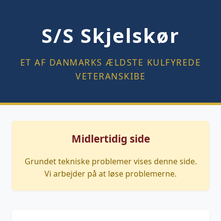
S/S Skjelskør
ET AF DANMARKS ÆLDSTE KULFYREDE
VETERANSKIBE
Midlertidig side
Grundet tekniske problemer vises denne side.
Vi arbejder på at løse problemerne.