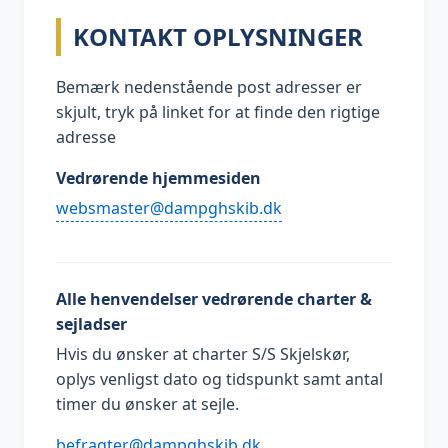
KONTAKT OPLYSNINGER
Bemærk nedenstående post adresser er
skjult, tryk på linket for at finde den rigtige
adresse
Vedrørende hjemmesiden
kd.bikshgpmad@retsamsbew
Alle henvendelser vedrørende charter &
sejladser
Hvis du ønsker at charter S/S Skjelskør,
oplys venligst dato og tidspunkt samt antal
timer du ønsker at sejle.
kd.bikshgpmad@retgarfeb