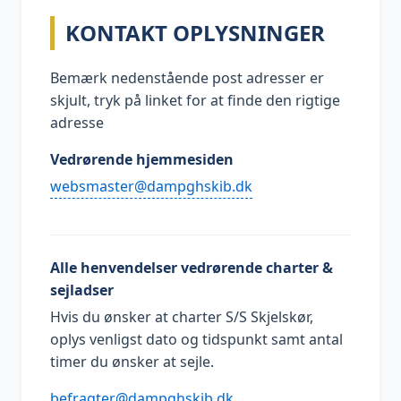
KONTAKT OPLYSNINGER
Bemærk nedenstående post adresser er
skjult, tryk på linket for at finde den rigtige
adresse
Vedrørende hjemmesiden
kd.bikshgpmad@retsamsbew
Alle henvendelser vedrørende charter &
sejladser
Hvis du ønsker at charter S/S Skjelskør,
oplys venligst dato og tidspunkt samt antal
timer du ønsker at sejle.
kd.bikshgpmad@retgarfeb