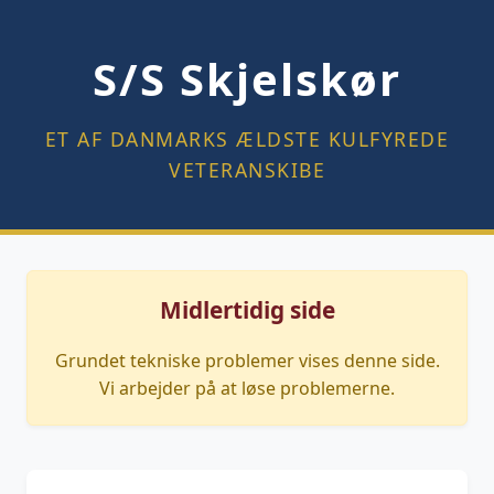
S/S Skjelskør
ET AF DANMARKS ÆLDSTE KULFYREDE
VETERANSKIBE
Midlertidig side
Grundet tekniske problemer vises denne side.
Vi arbejder på at løse problemerne.