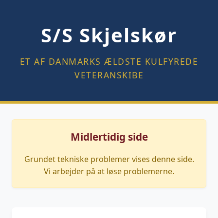
S/S Skjelskør
ET AF DANMARKS ÆLDSTE KULFYREDE
VETERANSKIBE
Midlertidig side
Grundet tekniske problemer vises denne side.
Vi arbejder på at løse problemerne.