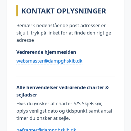
KONTAKT OPLYSNINGER
Bemærk nedenstående post adresser er
skjult, tryk på linket for at finde den rigtige
adresse
Vedrørende hjemmesiden
kd.bikshgpmad@retsamsbew
Alle henvendelser vedrørende charter &
sejladser
Hvis du ønsker at charter S/S Skjelskør,
oplys venligst dato og tidspunkt samt antal
timer du ønsker at sejle.
kd.bikshgpmad@retgarfeb